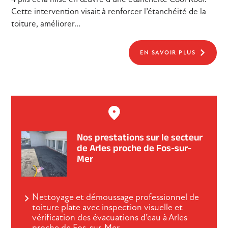
Cette intervention visait à renforcer l’étanchéité de la
toiture, améliorer...
EN SAVOIR PLUS
Nos prestations sur le secteur
de Arles proche de Fos-sur-
Mer
Nettoyage et démoussage professionnel de
toiture plate avec inspection visuelle et
vérification des évacuations d’eau à Arles
proche de Fos-sur-Mer