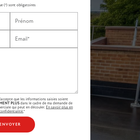
e (*) sont obligatoires
Prénom
Email*
'accepte que les informations saisies soient
MENT PLUS
dans le cadre de ma demande de
erciale qui peut en découler.
En savoir plus en
onfidentialité.
*