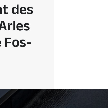
t des
Arles
 Fos-