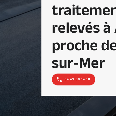
traitemen
relevés à 
proche de
sur-Mer
04 69 00 14 10