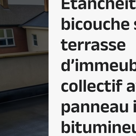
Étanchéi
bicouche 
terrasse
d’immeub
collectif 
panneau i
bitumine