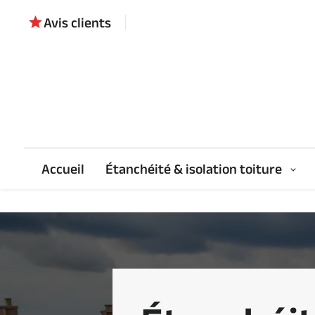
Panneau de gestion des cookies
Avis clients
star
Accueil
Étanchéité & isolation toiture