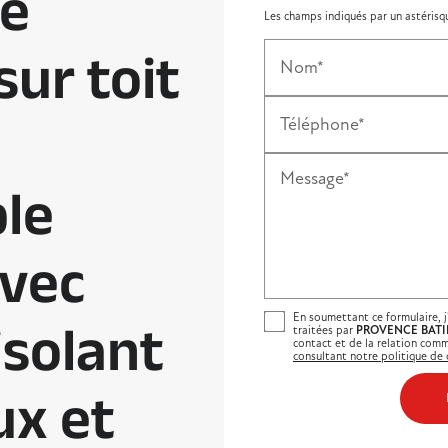
té
Les champs indiqués par un astérisqu
sur toit
Nom*
Téléphone*
Message*
le
avec
En soumettant ce formulaire, j
solant
traitées par
PROVENCE BATI
contact et de la relation comm
consultant notre politique de c
ux et