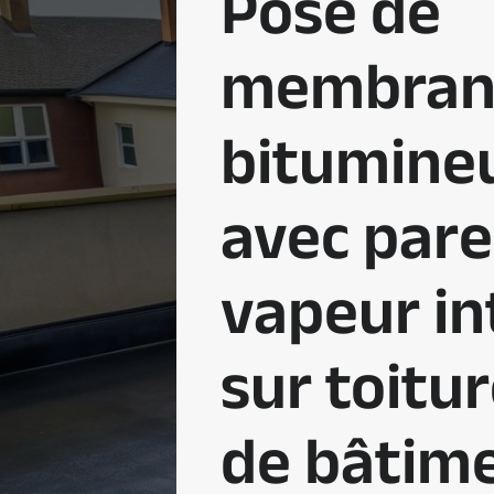
Pose de
membran
bitumine
avec pare
vapeur in
sur toitur
de bâtim