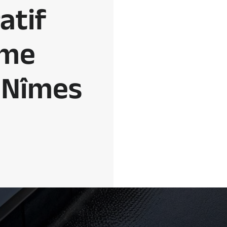
atif
rme
 Nîmes