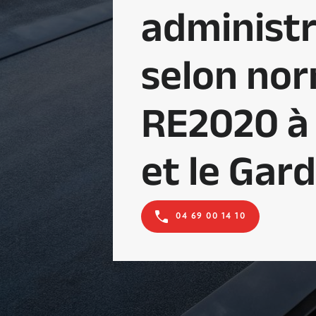
administr
selon no
RE2020 à
et le Gard
04 69 00 14 10