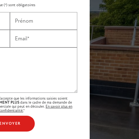
e (*) sont obligatoires
Prénom
Email*
'accepte que les informations saisies soient
MENT PLUS
dans le cadre de ma demande de
erciale qui peut en découler.
En savoir plus en
onfidentialité.
*