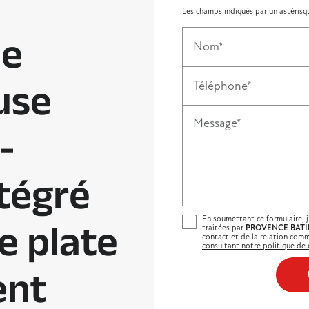
Les champs indiqués par un astérisqu
e
Nom*
use
Téléphone*
Message*
-
tégré
En soumettant ce formulaire, j
e plate
traitées par
PROVENCE BATI
contact et de la relation comm
consultant notre politique de c
ent