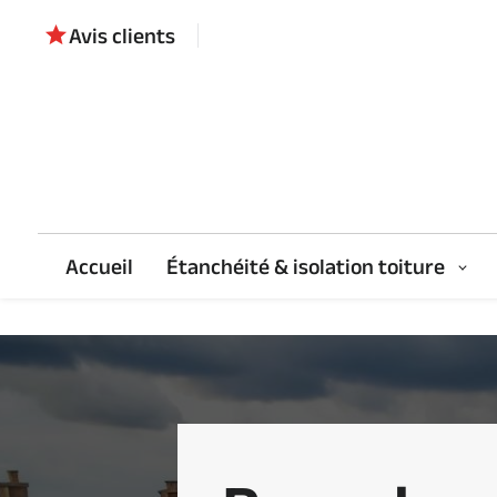
Panneau de gestion des cookies
Avis clients
star
Accueil
Étanchéité & isolation toiture