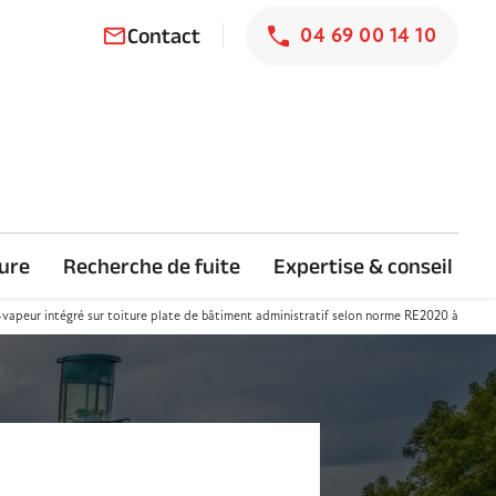
Contact
04 69 00 14 10
mail_outline
ture
Recherche de fuite
Expertise & conseil
vapeur intégré sur toiture plate de bâtiment administratif selon norme RE2020 à