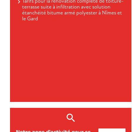
Tarifs pour la rénovation complète de toiture-
terrasse suite à infiltration avec solution
étanchéité bitume armé polyester à Nîmes et
le Gard
Notre zone d'activité pour ce