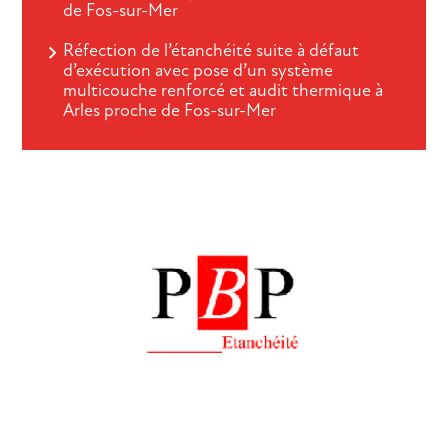
de Fos-sur-Mer
Réfection de l’étanchéité suite à défaut
d’exécution avec pose d’un système
multicouche renforcé et audit thermique à
Arles proche de Fos-sur-Mer