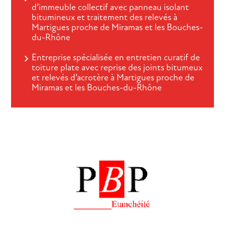
d’immeuble collectif avec panneau isolant
bitumineux et traitement des relevés à
Martigues proche de Miramas et les Bouches-
du-Rhône
Entreprise spécialisée en entretien curatif de
toiture plate avec reprise des joints bitumeux
et relevés d’acrotère à Martigues proche de
Miramas et les Bouches-du-Rhône