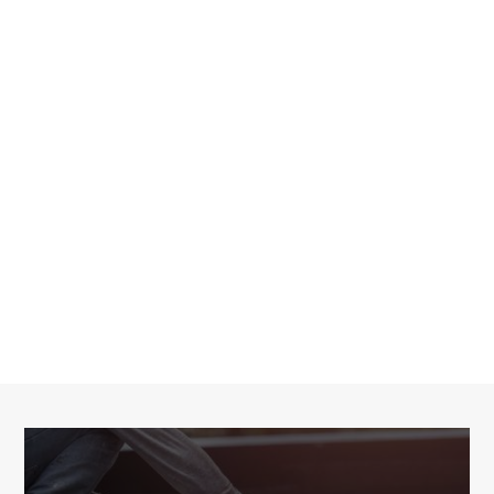
Message*
En soumettant ce formulaire, j'accepte que les informations
saisies soient traitées par
PROVENCE BATIMENT PLUS
dans le
cadre de ma demande de contact et de la relation commerciale
qui peut en découler.
En savoir plus en consultant notre politique
de confidentialité.
*